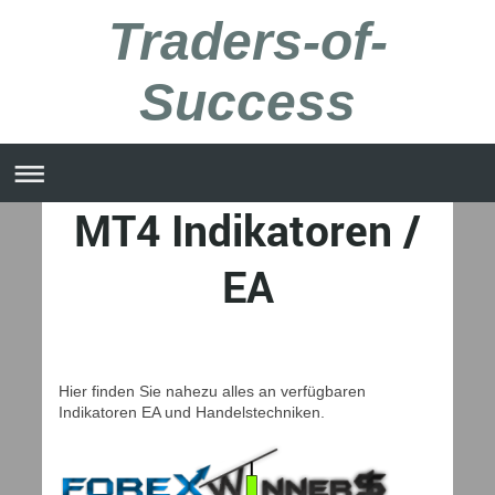
Traders-of-
Success
MT4 Indikatoren /
EA
Hier finden Sie nahezu alles an verfügbaren
Indikatoren EA und Handelstechniken.